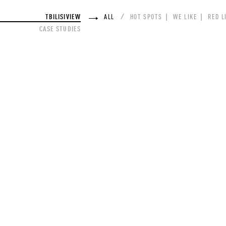
TBILISIVIEW
ALL
HOT SPOTS
WE LIKE
RED L
CASE STUDIES